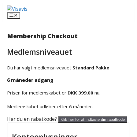
Hop
til
Menu
indhold
Membership Checkout
Medlemsniveauet
Du har valgt medlemsniveauet
Standard Pakke
6 måneder adgang
Prisen for medlemskabet er
DKK 399,00
nu.
Medlemskabet udløber efter 6 måneder.
Har du en rabatkode?
Klik her for at indtaste din rabatkode
Kontooplysninger